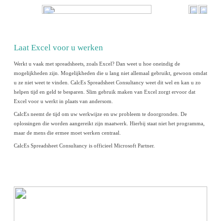
Laat Excel voor u werken
Werkt u vaak met spreadsheets, zoals Excel? Dan weet u hoe oneindig de
mogelijkheden zijn. Mogelijkheden die u lang niet allemaal gebruikt, gewoon omdat
u ze niet weet te vinden. CalcEs Spreadsheet Consultancy weet dit wel en kan u zo
helpen tijd en geld te besparen. Slim gebruik maken van Excel zorgt ervoor dat
Excel voor u werkt in plaats van andersom.
CalcEs neemt de tijd om uw werkwijze en uw probleem te doorgronden. De
oplossingen die worden aangereikt zijn maatwerk. Hierbij staat niet het programma,
maar de mens die ermee moet werken centraal.
CalcEs Spreadsheet Consultancy is officieel Microsoft Partner.